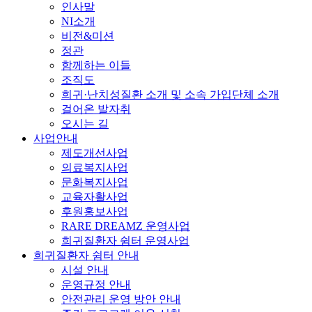
인사말
NI소개
비전&미션
정관
함께하는 이들
조직도
희귀·난치성질환 소개 및 소속 가입단체 소개
걸어온 발자취
오시는 길
사업안내
제도개선사업
의료복지사업
문화복지사업
교육자활사업
후원홍보사업
RARE DREAMZ 운영사업
희귀질환자 쉼터 운영사업
희귀질환자 쉼터 안내
시설 안내
운영규정 안내
안전관리 운영 방안 안내