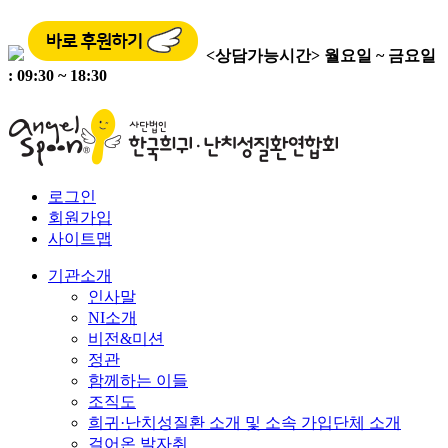
<상담가능시간>
월요일 ~ 금요일
: 09:30 ~ 18:30
로그인
회원가입
사이트맵
기관소개
인사말
NI소개
비전&미션
정관
함께하는 이들
조직도
희귀·난치성질환 소개 및 소속 가입단체 소개
걸어온 발자취