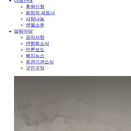
나눔안내
후원신청
희망의 파트너
사랑나눔
엔젤스푼
알림마당
공지사항
연합회소식
언론보도
복지뉴스
유관기관소식
구인구직