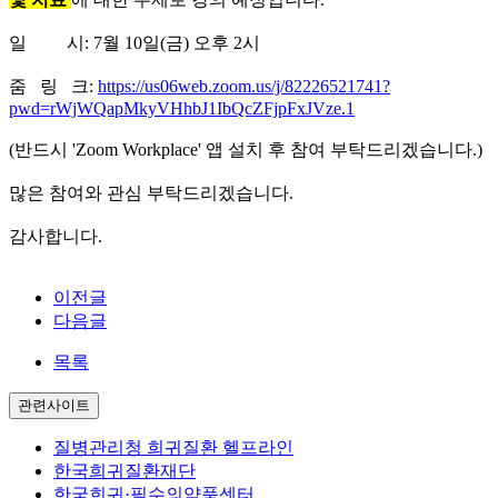
일 시: 7월 10일(금) 오후 2시
줌 링 크:
https://us06web.zoom.us/j/82226521741?
pwd=rWjWQapMkyVHhbJ1IbQcZFjpFxJVze.1
(반드시 'Zoom Workplace' 앱 설치 후 참여 부탁드리겠습니다.)
많은 참여와 관심 부탁드리겠습니다.
감사합니다.
이전글
다음글
목록
관련사이트
질병관리청 희귀질환 헬프라인
한국희귀질환재단
한국희귀·필수의약품센터