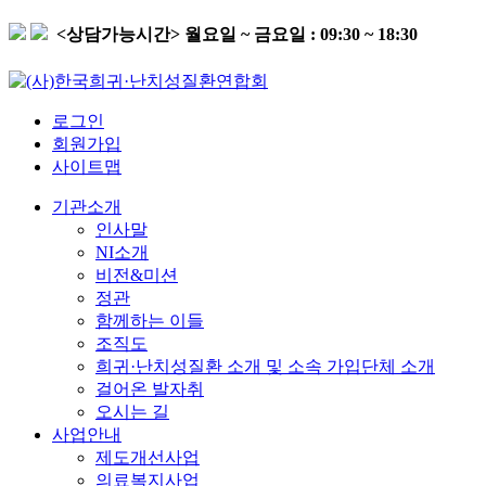
<상담가능시간>
월요일 ~ 금요일 : 09:30 ~ 18:30
로그인
회원가입
사이트맵
기관소개
인사말
NI소개
비전&미션
정관
함께하는 이들
조직도
희귀·난치성질환 소개 및 소속 가입단체 소개
걸어온 발자취
오시는 길
사업안내
제도개선사업
의료복지사업