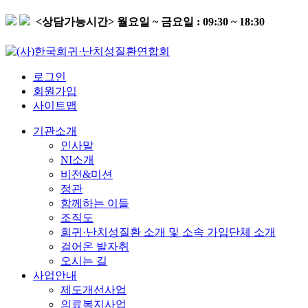
<상담가능시간>
월요일 ~ 금요일 : 09:30 ~ 18:30
로그인
회원가입
사이트맵
기관소개
인사말
NI소개
비전&미션
정관
함께하는 이들
조직도
희귀·난치성질환 소개 및 소속 가입단체 소개
걸어온 발자취
오시는 길
사업안내
제도개선사업
의료복지사업