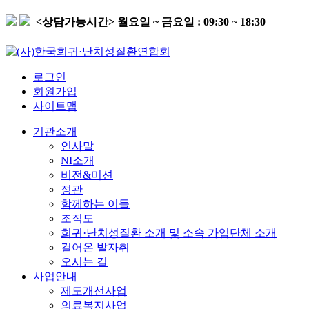
<상담가능시간>
월요일 ~ 금요일 : 09:30 ~ 18:30
로그인
회원가입
사이트맵
기관소개
인사말
NI소개
비전&미션
정관
함께하는 이들
조직도
희귀·난치성질환 소개 및 소속 가입단체 소개
걸어온 발자취
오시는 길
사업안내
제도개선사업
의료복지사업