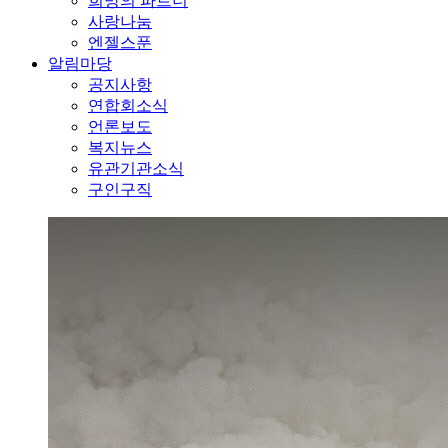
희망의 파트너
사랑나눔
엔젤스푼
알림마당
공지사항
연합회소식
언론보도
복지뉴스
유관기관소식
구인구직