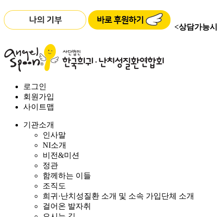
<상담가능시
로그인
회원가입
사이트맵
기관소개
인사말
NI소개
비전&미션
정관
함께하는 이들
조직도
희귀·난치성질환 소개 및 소속 가입단체 소개
걸어온 발자취
오시는 길