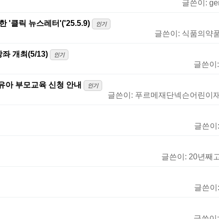
글쓴이:
ge
클릭 뉴스레터'('25.5.9)
인기
글쓴이:
식품의약
 개최(5/13)
인기
글쓴이
영유아 부모교육 신청 안내
인기
글쓴이:
푸르메재단넥슨어린이
글쓴이
글쓴이:
20년째
글쓴이
글쓴이