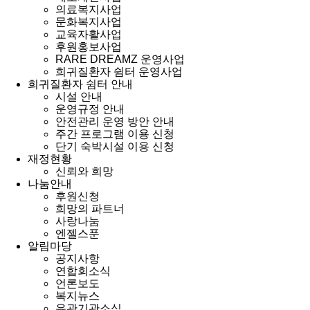
의료복지사업
문화복지사업
교육자활사업
후원홍보사업
RARE DREAMZ 운영사업
희귀질환자 쉼터 운영사업
희귀질환자 쉼터 안내
시설 안내
운영규정 안내
안전관리 운영 방안 안내
주간 프로그램 이용 신청
단기 숙박시설 이용 신청
재정현황
신뢰와 희망
나눔안내
후원신청
희망의 파트너
사랑나눔
엔젤스푼
알림마당
공지사항
연합회소식
언론보도
복지뉴스
유관기관소식