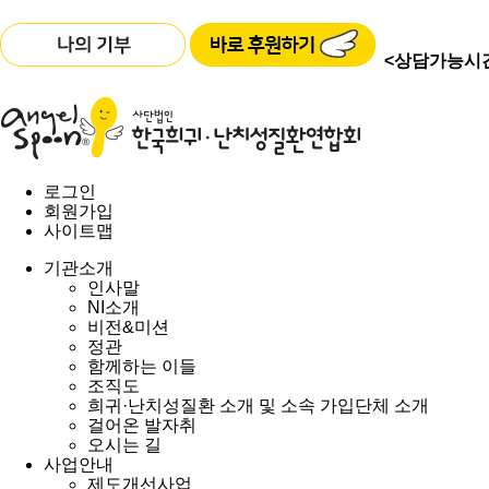
<상담가능시
로그인
회원가입
사이트맵
기관소개
인사말
NI소개
비전&미션
정관
함께하는 이들
조직도
희귀·난치성질환 소개 및 소속 가입단체 소개
걸어온 발자취
오시는 길
사업안내
제도개선사업