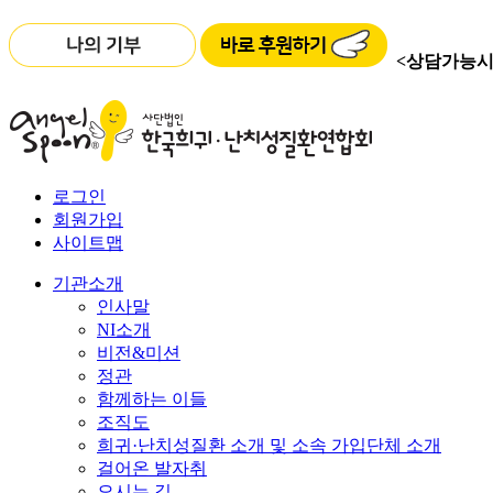
<상담가능시
로그인
회원가입
사이트맵
기관소개
인사말
NI소개
비전&미션
정관
함께하는 이들
조직도
희귀·난치성질환 소개 및 소속 가입단체 소개
걸어온 발자취
오시는 길