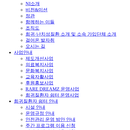
NI소개
비전&미션
정관
함께하는 이들
조직도
희귀·난치성질환 소개 및 소속 가입단체 소개
걸어온 발자취
오시는 길
사업안내
제도개선사업
의료복지사업
문화복지사업
교육자활사업
후원홍보사업
RARE DREAMZ 운영사업
희귀질환자 쉼터 운영사업
희귀질환자 쉼터 안내
시설 안내
운영규정 안내
안전관리 운영 방안 안내
주간 프로그램 이용 신청