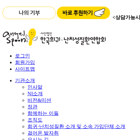
<상담가능시
로그인
회원가입
사이트맵
기관소개
인사말
NI소개
비전&미션
정관
함께하는 이들
조직도
희귀·난치성질환 소개 및 소속 가입단체 소개
걸어온 발자취
오시는 길