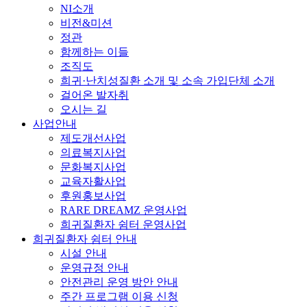
NI소개
비전&미션
정관
함께하는 이들
조직도
희귀·난치성질환 소개 및 소속 가입단체 소개
걸어온 발자취
오시는 길
사업안내
제도개선사업
의료복지사업
문화복지사업
교육자활사업
후원홍보사업
RARE DREAMZ 운영사업
희귀질환자 쉼터 운영사업
희귀질환자 쉼터 안내
시설 안내
운영규정 안내
안전관리 운영 방안 안내
주간 프로그램 이용 신청