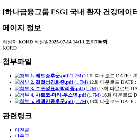
[하나금융그룹 ESG] 국내 환자 건강데이터
페이지 정보
작성자
KORD
작성일
2025-07-14 14:13
조회
706회
KORD
첨부파일
1. 레트증후군.pdf
(1.7M)
21회 다운로드
DATE : 20
2. 결절성경화증.pdf
(1.7M)
12회 다운로드
DATE : 
3. 수포성표피박리증.pdf
(1.7M)
13회 다운로드
DA
4. 샤르코-마리-투스병.pdf
(1.7M)
16회 다운로드
D
5. 엔젤만증후군.pdf
(1.7M)
13회 다운로드
DATE : 
관련링크
이전글
다음글