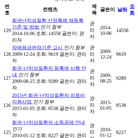
번
제
조
컨텐츠
글쓴이
날짜
호
목
회
희귀난치성질환 산정특례 재등록
관
기준 및 방법
인기
첨부
2014-
리
129
14558
10-06
2014-10-06
조회: 14558
글쓴이:
관
자
리자
장애등급판정기준 고시
인기
첨부
관
2009-
128
2009-12-24
조회: 9619
글쓴이:
관리
리
9619
12-24
자
자
희귀·난치성질환자 등록제 시행 안
관
내
인기
첨부
2009-
리
127
9289
08-25
2009-08-25
조회: 9289
글쓴이:
관리
자
자
2015년 희귀·난치성질환자 의료비
관
지원사업
인기
첨부
2015-
리
126
8538
01-05
2015-01-05
조회: 8538
글쓴이:
관리
자
자
희귀·난치성질환자 소득공제 안내
관
인기
2010-
리
125
8227
01-12
2010-01-12
조회: 8227
글쓴이:
관리