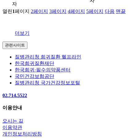
자
자
열린
1
페이지
2
페이지
3
페이지
4
페이지
5
페이지
다음
맨끝
더보기
관련사이트
질병관리청 희귀질환 헬프라인
한국희귀질환재단
한국희귀·필수의약품센터
국민건강보험공단
질병관리청 국가건강정보포털
02.714.5522
이용안내
오시는 길
이용약관
개인정보처리방침