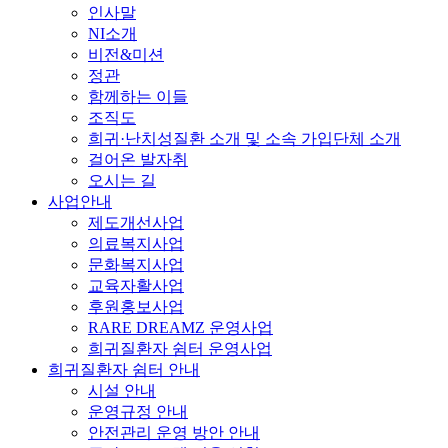
인사말
NI소개
비전&미션
정관
함께하는 이들
조직도
희귀·난치성질환 소개 및 소속 가입단체 소개
걸어온 발자취
오시는 길
사업안내
제도개선사업
의료복지사업
문화복지사업
교육자활사업
후원홍보사업
RARE DREAMZ 운영사업
희귀질환자 쉼터 운영사업
희귀질환자 쉼터 안내
시설 안내
운영규정 안내
안전관리 운영 방안 안내