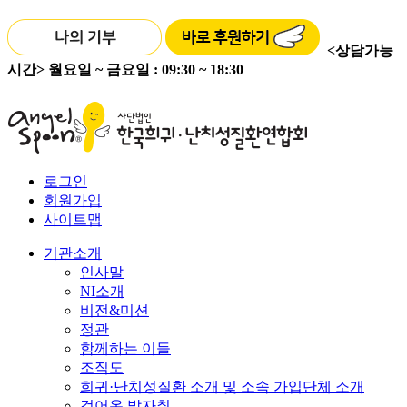
<상담가능
시간>
월요일 ~ 금요일 : 09:30 ~ 18:30
로그인
회원가입
사이트맵
기관소개
인사말
NI소개
비전&미션
정관
함께하는 이들
조직도
희귀·난치성질환 소개 및 소속 가입단체 소개
걸어온 발자취