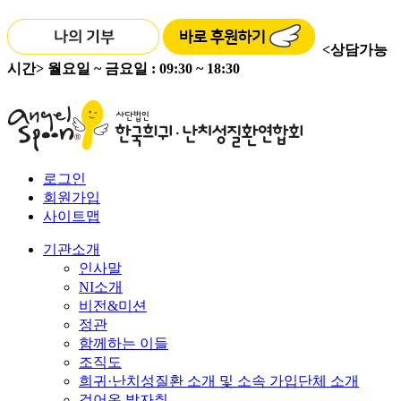
<상담가능
시간>
월요일 ~ 금요일 : 09:30 ~ 18:30
로그인
회원가입
사이트맵
기관소개
인사말
NI소개
비전&미션
정관
함께하는 이들
조직도
희귀·난치성질환 소개 및 소속 가입단체 소개
걸어온 발자취