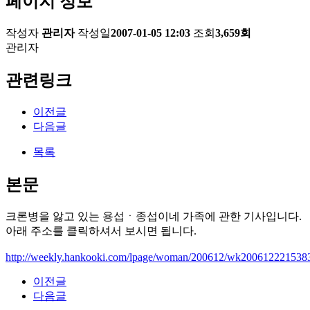
페이지 정보
작성자
관리자
작성일
2007-01-05 12:03
조회
3,659회
관리자
관련링크
이전글
다음글
목록
본문
크론병을 앓고 있는 용섭ㆍ종섭이네 가족에 관한 기사입니다.
아래 주소를 클릭하셔서 보시면 됩니다.
http://weekly.hankooki.com/lpage/woman/200612/wk200612221538
이전글
다음글