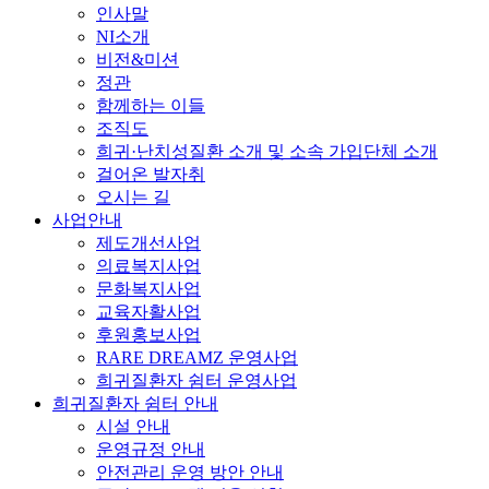
인사말
NI소개
비전&미션
정관
함께하는 이들
조직도
희귀·난치성질환 소개 및 소속 가입단체 소개
걸어온 발자취
오시는 길
사업안내
제도개선사업
의료복지사업
문화복지사업
교육자활사업
후원홍보사업
RARE DREAMZ 운영사업
희귀질환자 쉼터 운영사업
희귀질환자 쉼터 안내
시설 안내
운영규정 안내
안전관리 운영 방안 안내