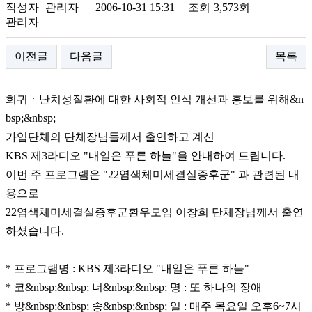
작성자
관리자
2006-10-31 15:31
조회
3,573회
관리자
이전글
다음글
목록
희귀ㆍ난치성질환에 대한 사회적 인식 개선과 홍보를 위해&n
bsp;&nbsp;
가입단체의 단체장님들께서 출연하고 계신
KBS 제3라디오 "내일은 푸른 하늘"을 안내하여 드립니다.
이번 주 프로그램은 "22염색체미세결실증후군" 과 관련된 내
용으로
22염색체미세결실증후군환우모임 이창희 단체장님께서 출연
하셨습니다.
* 프로그램명 : KBS 제3라디오 "내일은 푸른 하늘"
* 코&nbsp;&nbsp; 너&nbsp;&nbsp; 명 : 또 하나의 장애
* 방&nbsp;&nbsp; 송&nbsp;&nbsp; 일 : 매주 목요일 오후6~7시