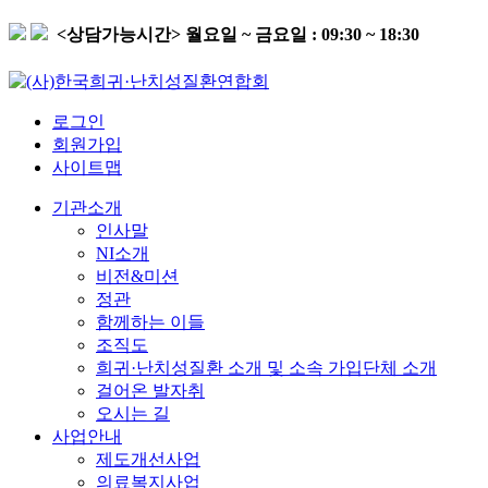
<상담가능시간>
월요일 ~ 금요일 : 09:30 ~ 18:30
로그인
회원가입
사이트맵
기관소개
인사말
NI소개
비전&미션
정관
함께하는 이들
조직도
희귀·난치성질환 소개 및 소속 가입단체 소개
걸어온 발자취
오시는 길
사업안내
제도개선사업
의료복지사업