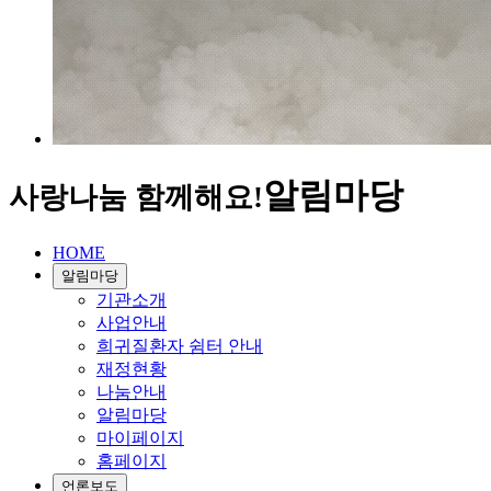
알림마당
사랑나눔 함께해요!
HOME
알림마당
기관소개
사업안내
희귀질환자 쉼터 안내
재정현황
나눔안내
알림마당
마이페이지
홈페이지
언론보도