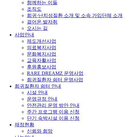
함께하는 이들
조직도
희귀·난치성질환 소개 및 소속 가입단체 소개
걸어온 발자취
오시는 길
사업안내
제도개선사업
의료복지사업
문화복지사업
교육자활사업
후원홍보사업
RARE DREAMZ 운영사업
희귀질환자 쉼터 운영사업
희귀질환자 쉼터 안내
시설 안내
운영규정 안내
안전관리 운영 방안 안내
주간 프로그램 이용 신청
단기 숙박시설 이용 신청
재정현황
신뢰와 희망