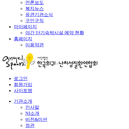
언론보도
복지뉴스
유관기관소식
구인구직
마이페이지
야간 단기숙박시설 예약 현황
홈페이지
이용약관
로그인
회원가입
사이트맵
기관소개
인사말
NI소개
비전&미션
정관