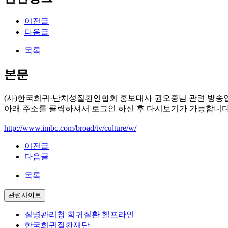
이전글
다음글
목록
본문
(사)한국희귀·난치성질환연합회 홍보대사 권오중님 관련 방송
아래 주소를 클릭하셔서 로그인 하신 후 다시보기가 가능합니다
http://www.imbc.com/broad/tv/culture/w/
이전글
다음글
목록
관련사이트
질병관리청 희귀질환 헬프라인
한국희귀질환재단