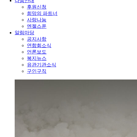
나눔안내
후원신청
희망의 파트너
사랑나눔
엔젤스푼
알림마당
공지사항
연합회소식
언론보도
복지뉴스
유관기관소식
구인구직