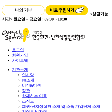
<상담가능
시간>
월요일 ~ 금요일 : 09:30 ~ 18:30
로그인
회원가입
사이트맵
기관소개
인사말
NI소개
비전&미션
정관
함께하는 이들
조직도
희귀·난치성질환 소개 및 소속 가입단체 소개
걸어온 발자취