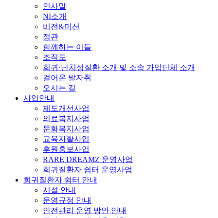
인사말
NI소개
비전&미션
정관
함께하는 이들
조직도
희귀·난치성질환 소개 및 소속 가입단체 소개
걸어온 발자취
오시는 길
사업안내
제도개선사업
의료복지사업
문화복지사업
교육자활사업
후원홍보사업
RARE DREAMZ 운영사업
희귀질환자 쉼터 운영사업
희귀질환자 쉼터 안내
시설 안내
운영규정 안내
안전관리 운영 방안 안내