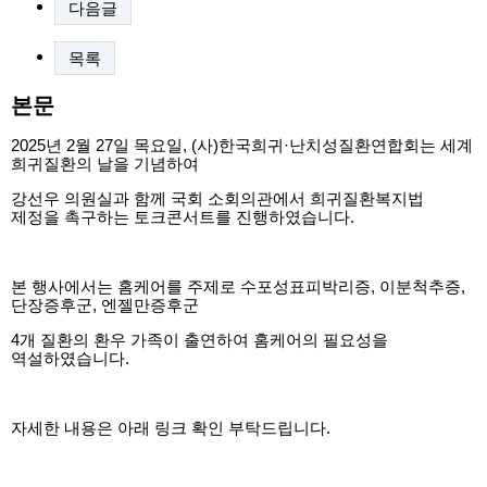
다음글
목록
본문
2025년 2월 27일 목요일, (사)한국희귀·난치성질환연합회는 세계
희귀질환의 날을 기념하여
강선우 의원실과 함께 국회 소회의관에서 희귀질환복지법
제정을 촉구하는 토크콘서트를 진행하였습니다.
본 행사에서는 홈케어를 주제로 수포성표피박리증, 이분척추증,
단장증후군, 엔젤만증후군
4개 질환의 환우 가족이 출연하여 홈케어의 필요성을
역설하였습니다.
자세한 내용은 아래 링크 확인 부탁드립니다.