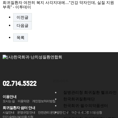
희귀질환자 여전히 복지 사각지대에…“건강 약자인데, 실질 지원
부족” - 이투데이
이전글
다음글
목록
관련사이트
02.714.5522
질병관리청 희귀질환 헬프라인
이용안내
한국희귀질환재단
오시는 길
이용약관
개인정보처리방침
한국희귀·필수의약품센터
희귀질환자 쉼터 안내
국민건강보험공단
시설안내
운영규정 안내
안전관리 운영 방안 안내
주간 프로그램 이용 신청
단기 숙박시설 이용 신청