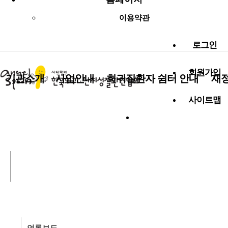
이용약관
로그인
회원가입
기관소개
사업안내
희귀질환자 쉼터 안내
재
사이트맵
사랑나눔 함께해요!
알림마당
언론보도