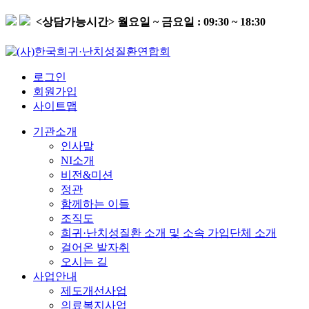
<상담가능시간>
월요일 ~ 금요일 : 09:30 ~ 18:30
로그인
회원가입
사이트맵
기관소개
인사말
NI소개
비전&미션
정관
함께하는 이들
조직도
희귀·난치성질환 소개 및 소속 가입단체 소개
걸어온 발자취
오시는 길
사업안내
제도개선사업
의료복지사업