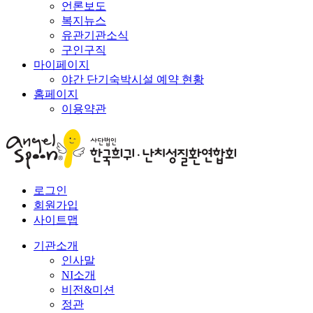
언론보도
복지뉴스
유관기관소식
구인구직
마이페이지
야간 단기숙박시설 예약 현황
홈페이지
이용약관
로그인
회원가입
사이트맵
기관소개
인사말
NI소개
비전&미션
정관