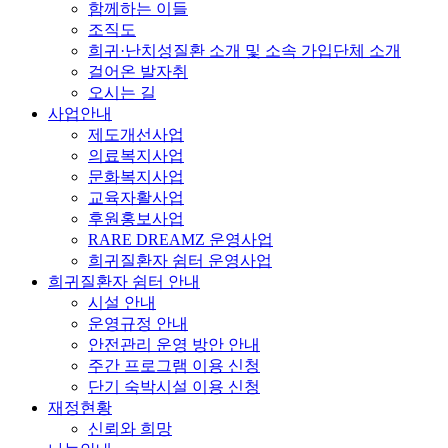
함께하는 이들
조직도
희귀·난치성질환 소개 및 소속 가입단체 소개
걸어온 발자취
오시는 길
사업안내
제도개선사업
의료복지사업
문화복지사업
교육자활사업
후원홍보사업
RARE DREAMZ 운영사업
희귀질환자 쉼터 운영사업
희귀질환자 쉼터 안내
시설 안내
운영규정 안내
안전관리 운영 방안 안내
주간 프로그램 이용 신청
단기 숙박시설 이용 신청
재정현황
신뢰와 희망