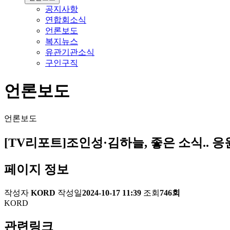
공지사항
연합회소식
언론보도
복지뉴스
유관기관소식
구인구직
언론보도
언론보도
[TV리포트]조인성·김하늘, 좋은 소식.. 
페이지 정보
작성자
KORD
작성일
2024-10-17 11:39
조회
746회
KORD
관련링크