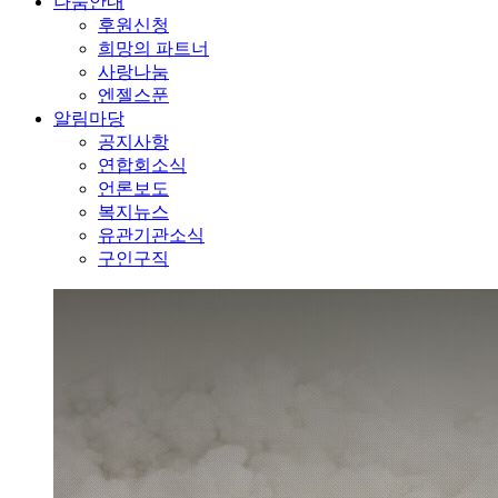
나눔안내
후원신청
희망의 파트너
사랑나눔
엔젤스푼
알림마당
공지사항
연합회소식
언론보도
복지뉴스
유관기관소식
구인구직