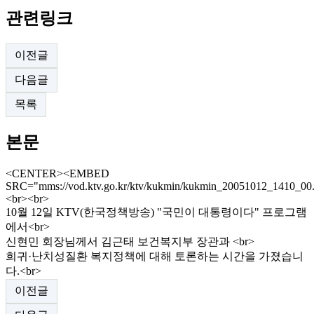
관련링크
이전글
다음글
목록
본문
<CENTER><EMBED
SRC="
mms://vod.ktv.go.kr/ktv/kukmin/kukmin_20051012_1410_0
<br><br>
10월 12일 KTV(한국정책방송) "국민이 대통령이다" 프로그램
에서<br>
신현민 회장님께서 김근태 보건복지부 장관과 <br>
희귀·난치성질환 복지정책에 대해 토론하는 시간을 가졌습니
다.<br>
이전글