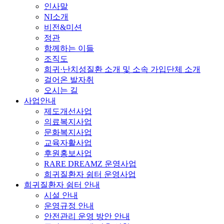
인사말
NI소개
비전&미션
정관
함께하는 이들
조직도
희귀·난치성질환 소개 및 소속 가입단체 소개
걸어온 발자취
오시는 길
사업안내
제도개선사업
의료복지사업
문화복지사업
교육자활사업
후원홍보사업
RARE DREAMZ 운영사업
희귀질환자 쉼터 운영사업
희귀질환자 쉼터 안내
시설 안내
운영규정 안내
안전관리 운영 방안 안내