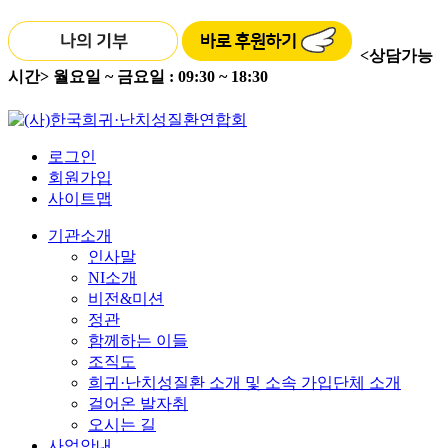
<상담가능
시간>
월요일 ~ 금요일 : 09:30 ~ 18:30
로그인
회원가입
사이트맵
기관소개
인사말
NI소개
비전&미션
정관
함께하는 이들
조직도
희귀·난치성질환 소개 및 소속 가입단체 소개
걸어온 발자취
오시는 길
사업안내