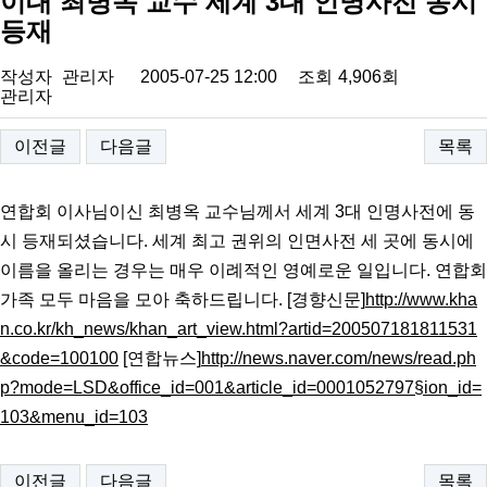
이대 최병옥 교수 세계 3대 인명사전 동시
등재
작성자
관리자
2005-07-25 12:00
조회
4,906회
관리자
이전글
다음글
목록
연합회 이사님이신 최병옥 교수님께서 세계 3대 인명사전에 동
시 등재되셨습니다. 세계 최고 권위의 인면사전 세 곳에 동시에
이름을 올리는 경우는 매우 이례적인 영예로운 일입니다. 연합회
가족 모두 마음을 모아 축하드립니다. [경향신문]
http://www.kha
n.co.kr/kh_news/khan_art_view.html?artid=200507181811531
&code=100100
[연합뉴스]
http://news.naver.com/news/read.ph
p?mode=LSD&office_id=001&article_id=0001052797§ion_id=
103&menu_id=103
이전글
다음글
목록