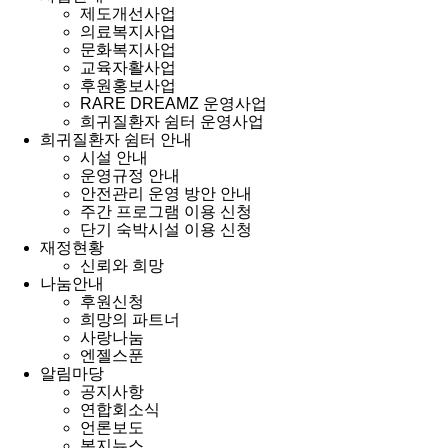
제도개선사업
의료복지사업
문화복지사업
교육자활사업
후원홍보사업
RARE DREAMZ 운영사업
희귀질환자 쉼터 운영사업
희귀질환자 쉼터 안내
시설 안내
운영규정 안내
안전관리 운영 방안 안내
주간 프로그램 이용 신청
단기 숙박시설 이용 신청
재정현황
신뢰와 희망
나눔안내
후원신청
희망의 파트너
사랑나눔
엔젤스푼
알림마당
공지사항
연합회소식
언론보도
복지뉴스