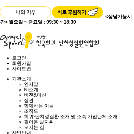
<상담가능시
간>
월요일 ~ 금요일 : 09:30 ~ 18:30
로그인
회원가입
사이트맵
기관소개
인사말
NI소개
비전&미션
정관
함께하는 이들
조직도
희귀·난치성질환 소개 및 소속 가입단체 소개
걸어온 발자취
오시는 길
사업안내