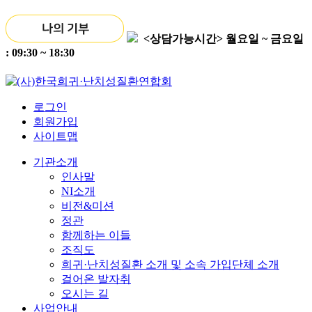
<상담가능시간>
월요일 ~ 금요일
: 09:30 ~ 18:30
로그인
회원가입
사이트맵
기관소개
인사말
NI소개
비전&미션
정관
함께하는 이들
조직도
희귀·난치성질환 소개 및 소속 가입단체 소개
걸어온 발자취
오시는 길
사업안내