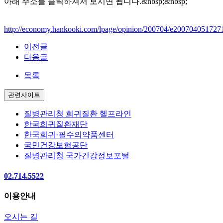
아래 주소를 클릭하셔서 보시면 됩니다.&nbsp;&nbsp;
http://economy.hankooki.com/lpage/opinion/200704/e20070405172
이전글
다음글
목록
관련사이트
질병관리청 희귀질환 헬프라인
한국희귀질환재단
한국희귀·필수의약품센터
국민건강보험공단
질병관리청 국가건강정보포털
02.714.5522
이용안내
오시는 길