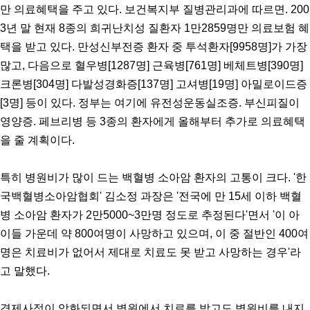
만 의료혜택을 주고 있다. 보건복지부 질병관리과에 따르면. 200
3년 말 현재 8종의 희귀난치성 질환자 1만2859명만 의료보험 혜
택을 받고 있다. 만성신부전증 환자 중 투석환자[9958명]가 가장
많고, 다음으로 혈우병[1287명] 근육병[761명] 베체트병[390명]
크론병[304명] 다발성경화증[137명] 고셔병[19명] 아밀로이드증
[3명] 등이 있다. 정부는 여기에 유전성운동실조증. 부신피질이
영양증. 페브리병 등 3종의 환자에게 올해부터 추가로 의료혜택
을 줄 계획이다.
특히 병원비가 많이 드는 백혈병 소아암 환자의 고통이 크다. '한
국백혈병소아암협회' 김소정 과장은 '전국에 만 15세 이하 백혈
병 소아암 환자가 2만5000~3만명 정도로 추정된다'면서 '이 아
이들 가운데 약 800여명이 사망하고 있으며, 이 중 절반인 400여
명은 치료비가 없어서 제대로 치료도 못 받고 사망하는 경우'라
고 말했다.
경제사정이 악화되면서 병원에서 치료를 받고도 병원비를 내지