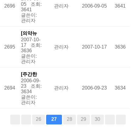
05
조회:
2696
관리자
2006-09-05
3641
일은 푸른
3641
하늘 '또
글쓴이:
관리자
하나의
장…
인
[의약뉴
기
2007-10-
스] 희귀·
17
조회:
2695
관리자
2007-10-17
3636
난치병 25
3636
시「코넬
글쓴이:
관리자
리아드랑
게증후
[주간한
군」
인
2006-09-
국] 희귀·
기
23
조회:
2694
관리자
2006-09-23
3634
난치병과
3634
싸우는 가
글쓴이:
관리자
족 「소뇌
위축증」
인기
26
27
28
29
30