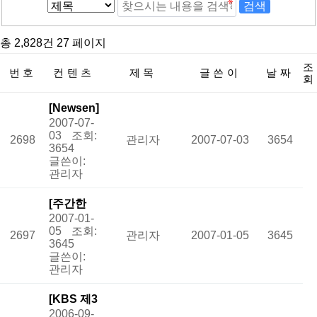
총 2,828건
27 페이지
조
번호
컨텐츠
제목
글쓴이
날짜
회
[Newsen]
2007-07-
[그것이
03
조회:
2698
관리자
2007-07-03
3654
알고 싶
3654
다] 복합
글쓴이:
관리자
부위통증
증후군…
[주간한
인기
2007-01-
국] 희귀·
05
조회:
2697
관리자
2007-01-05
3645
난치병과
3645
싸우는 가
글쓴이:
관리자
족 「크론
병」
인
[KBS 제3
기
2006-09-
라디오]내