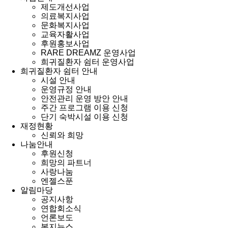
제도개선사업
의료복지사업
문화복지사업
교육자활사업
후원홍보사업
RARE DREAMZ 운영사업
희귀질환자 쉼터 운영사업
희귀질환자 쉼터 안내
시설 안내
운영규정 안내
안전관리 운영 방안 안내
주간 프로그램 이용 신청
단기 숙박시설 이용 신청
재정현황
신뢰와 희망
나눔안내
후원신청
희망의 파트너
사랑나눔
엔젤스푼
알림마당
공지사항
연합회소식
언론보도
복지뉴스