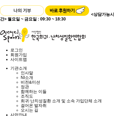
<상담가능시
간>
월요일 ~ 금요일 : 09:30 ~ 18:30
로그인
회원가입
사이트맵
기관소개
인사말
NI소개
비전&미션
정관
함께하는 이들
조직도
희귀·난치성질환 소개 및 소속 가입단체 소개
걸어온 발자취
오시는 길
사업안내