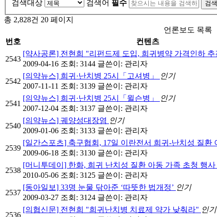
검색대상
검색어
필수
총 2,828건
20 페이지
언론보도 목록
번호
컨텐츠
[약사공론] 전현희 "리펀드제 도입, 희귀병약 가격인하 추
2543
2009-04-16
조회: 3144
글쓴이:
관리자
[의약뉴스] 희귀·난치병 25시「고셔병」
인기
2542
2007-11-11
조회: 3139
글쓴이:
관리자
[의약뉴스] 희귀·난치병 25시「윌슨병」
인기
2541
2007-12-04
조회: 3137
글쓴이:
관리자
[의약뉴스] 궤양성대장염
인기
2540
2009-01-06
조회: 3133
글쓴이:
관리자
[일간스포츠] 축구협회, 17일 이란전서 희귀-난치성 질환
2539
2009-06-18
조회: 3130
글쓴이:
관리자
[머니투데이] 한화, 희귀 난치성 질환 아동 가족 초청 행
2538
2010-05-06
조회: 3125
글쓴이:
관리자
[동아일보] 33명 눈물 닦아준 ‘따뜻한 법개정’
인기
2537
2009-03-27
조회: 3124
글쓴이:
관리자
[의협신문] 전현희 "희귀난치병 치료제 약가 낮춰라"
인기
2536