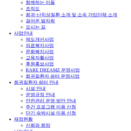
함께하는 이들
조직도
희귀·난치성질환 소개 및 소속 가입단체 소개
걸어온 발자취
오시는 길
사업안내
제도개선사업
의료복지사업
문화복지사업
교육자활사업
후원홍보사업
RARE DREAMZ 운영사업
희귀질환자 쉼터 운영사업
희귀질환자 쉼터 안내
시설 안내
운영규정 안내
안전관리 운영 방안 안내
주간 프로그램 이용 신청
단기 숙박시설 이용 신청
재정현황
신뢰와 희망