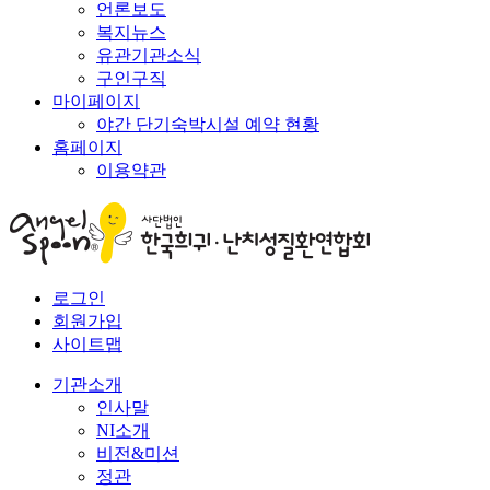
언론보도
복지뉴스
유관기관소식
구인구직
마이페이지
야간 단기숙박시설 예약 현황
홈페이지
이용약관
로그인
회원가입
사이트맵
기관소개
인사말
NI소개
비전&미션
정관