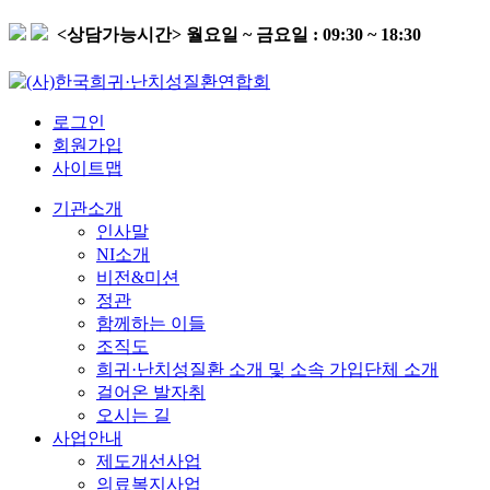
<상담가능시간>
월요일 ~ 금요일 : 09:30 ~ 18:30
로그인
회원가입
사이트맵
기관소개
인사말
NI소개
비전&미션
정관
함께하는 이들
조직도
희귀·난치성질환 소개 및 소속 가입단체 소개
걸어온 발자취
오시는 길
사업안내
제도개선사업
의료복지사업