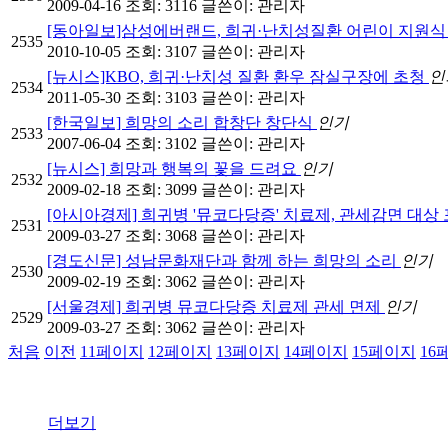
2009-04-16
조회: 3116
글쓴이:
관리자
[동아일보]삼성에버랜드, 희귀·난치성질환 어린이 지원
2535
2010-10-05
조회: 3107
글쓴이:
관리자
[뉴시스]KBO, 희귀·난치성 질환 환우 잠실구장에 초청
인
2534
2011-05-30
조회: 3103
글쓴이:
관리자
[한국일보] 희망의 소리 합창단 창단식
인기
2533
2007-06-04
조회: 3102
글쓴이:
관리자
[뉴시스] 희망과 행복의 꽃을 드려요
인기
2532
2009-02-18
조회: 3099
글쓴이:
관리자
[아시아경제] 희귀병 '뮤코다당증' 치료제, 관세감면 대상
2531
2009-03-27
조회: 3068
글쓴이:
관리자
[경도신문] 성남문화재단과 함께 하는 희망의 소리
인기
2530
2009-02-19
조회: 3062
글쓴이:
관리자
[서울경제] 희귀병 뮤코다당증 치료제 관세 면제
인기
2529
2009-03-27
조회: 3062
글쓴이:
관리자
처음
이전
11
페이지
12
페이지
13
페이지
14
페이지
15
페이지
16
더보기