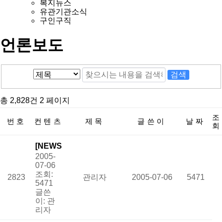
복지뉴스
유관기관소식
구인구직
언론보도
총 2,828건
2 페이지
조
번호
컨텐츠
제목
글쓴이
날짜
회
[NEWS
2005-
엔] 유
07-06
니는 미
조회:
2823
관리자
2005-07-06
5471
소천사
5471
글쓴
- 희귀·
이:
관
난치병
리자
환자