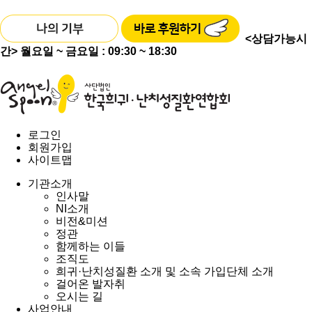
<상담가능시
간>
월요일 ~ 금요일 : 09:30 ~ 18:30
로그인
회원가입
사이트맵
기관소개
인사말
NI소개
비전&미션
정관
함께하는 이들
조직도
희귀·난치성질환 소개 및 소속 가입단체 소개
걸어온 발자취
오시는 길
사업안내