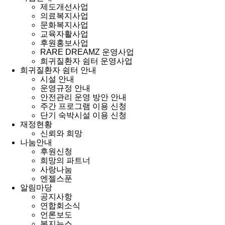
제도개선사업
의료복지사업
문화복지사업
교육자활사업
후원홍보사업
RARE DREAMZ 운영사업
희귀질환자 쉼터 운영사업
희귀질환자 쉼터 안내
시설 안내
운영규정 안내
안전관리 운영 방안 안내
주간 프로그램 이용 신청
단기 숙박시설 이용 신청
재정현황
신뢰와 희망
나눔안내
후원신청
희망의 파트너
사랑나눔
엔젤스푼
알림마당
공지사항
연합회소식
언론보도
복지뉴스