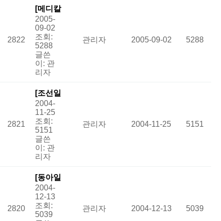
도…
[메디칼
2005-
업저버]
인기
09-02
특집
조회:
2822
관리자
2005-09-02
5288
"희귀·
5288
글쓴
난치성
이:
관
질환을
리자
무대 위
로"
[조선일
인
2004-
보] 돈
기
11-25
없어서
조회:
2821
관리자
2004-11-25
5151
내팽개
5151
글쓴
쳐진 환
이:
관
자들
리자
인기
[동아일
첨부
2004-
보] 어
12-13
린이난
조회:
2820
관리자
2004-12-13
5039
치병<4
5039