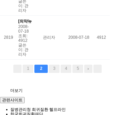
글쓴
부끝>
이:
관
인기
리자
[의약뉴
2008-
스] 22
07-18
번 염색
조회:
2819
관리자
2008-07-18
4912
체 미세
4912
글쓴
결실증
이:
관
후군
리자
인기
1
2
3
4
5
더보기
관련사이트
질병관리청 희귀질환 헬프라인
한국희귀질환재단