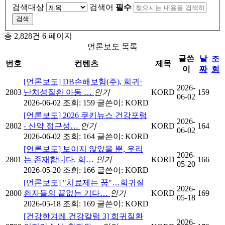
검색대상
검색어
필수
총 2,828건
6 페이지
언론보도 목록
글쓴
날
조
번호
컨텐츠
제목
이
짜
회
[언론보도] DB손해보험(주), 희귀·
2026-
2803
난치성질환 아동 …
인기
KORD
159
06-02
2026-06-02
조회: 159
글쓴이:
KORD
[언론보도] 2026 쿠키뉴스 건강포럼
2026-
2802
- 신약 접근성…
인기
KORD
164
06-02
2026-06-02
조회: 164
글쓴이:
KORD
[언론보도] 보이지 않았을 뿐, 우리
2026-
2801
는 존재합니다. 희…
인기
KORD
166
05-20
2026-05-20
조회: 166
글쓴이:
KORD
[언론보도] "치료제는 꿈"…희귀질
2026-
2800
환자들의 끝없는 기다…
인기
KORD
169
05-18
2026-05-18
조회: 169
글쓴이:
KORD
[건강한겨레 건강칼럼 3] 희귀질환
2026-