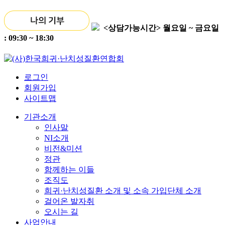
<상담가능시간>
월요일 ~ 금요일
: 09:30 ~ 18:30
로그인
회원가입
사이트맵
기관소개
인사말
NI소개
비전&미션
정관
함께하는 이들
조직도
희귀·난치성질환 소개 및 소속 가입단체 소개
걸어온 발자취
오시는 길
사업안내