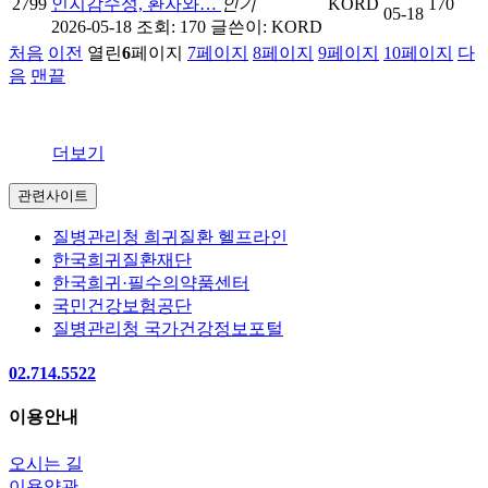
2799
인지감수성, 환자와…
인기
KORD
170
05-18
2026-05-18
조회: 170
글쓴이:
KORD
처음
이전
열린
6
페이지
7
페이지
8
페이지
9
페이지
10
페이지
다
음
맨끝
더보기
관련사이트
질병관리청 희귀질환 헬프라인
한국희귀질환재단
한국희귀·필수의약품센터
국민건강보험공단
질병관리청 국가건강정보포털
02.714.5522
이용안내
오시는 길
이용약관