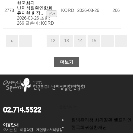
한국희귀·
난치성질환연합회
2773
KORD
2026-03-26
266
유지현 회장…
인기
2026-03-26
조회:
266
글쓴이:
KORD
11
12
13
14
15
더보기
관련사이트
02.714.5522
질병관리청 희귀질환 헬프라인
이용안내
한국희귀질환재단
오시는 길
이용약관
개인정보처리방침