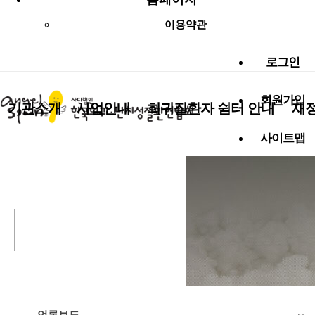
이용약관
로그인
회원가입
기관소개
사업안내
희귀질환자 쉼터 안내
재
사이트맵
사랑나눔 함께해요!
알림마당
언론보도