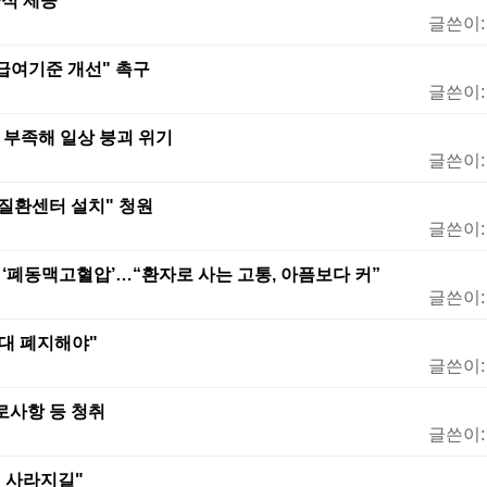
식 제공"
글쓴이
 급여기준 개선" 촉구
글쓴이
제 부족해 일상 붕괴 위기
글쓴이
질환센터 설치" 청원
글쓴이
큰 ‘폐동맥고혈압’…“환자로 사는 고통, 아픔보다 커”
글쓴이
우대 폐지해야"
글쓴이
로사항 등 청취
글쓴이
편견 사라지길"