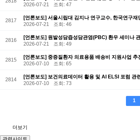
2818
2026-07-21
조회: 47
[언론보도] 서울시립대 김지나 연구교수, 한국연구
2817
2026-07-21
조회: 46
[언론보도] 원발성담즙성담관염(PBC) 환우 세미나 
2816
2026-07-21
조회: 49
[언론보도] 중증질환자 의료용품 배송비 지원사업 추
2815
2026-07-10
조회: 65
[언론보도] 보건의료데이터 활용 및 AI ELSI 포럼 관
2814
2026-07-10
조회: 73
다음
맨끝
1
더보기
관련사이트