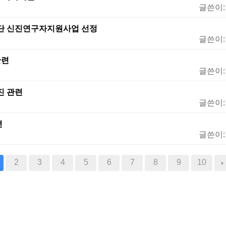
글쓴이
재단 신진연구자지원사업 선정
글쓴이
관련
글쓴이
진 관련
글쓴이
련
글쓴이
2
3
4
5
6
7
8
9
10