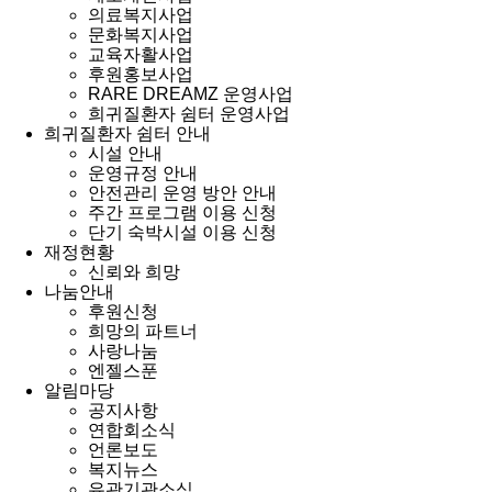
의료복지사업
문화복지사업
교육자활사업
후원홍보사업
RARE DREAMZ 운영사업
희귀질환자 쉼터 운영사업
희귀질환자 쉼터 안내
시설 안내
운영규정 안내
안전관리 운영 방안 안내
주간 프로그램 이용 신청
단기 숙박시설 이용 신청
재정현황
신뢰와 희망
나눔안내
후원신청
희망의 파트너
사랑나눔
엔젤스푼
알림마당
공지사항
연합회소식
언론보도
복지뉴스
유관기관소식