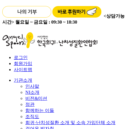
<상담가능
시간>
월요일 ~ 금요일 : 09:30 ~ 18:30
로그인
회원가입
사이트맵
기관소개
인사말
NI소개
비전&미션
정관
함께하는 이들
조직도
희귀·난치성질환 소개 및 소속 가입단체 소개
걸어온 발자취