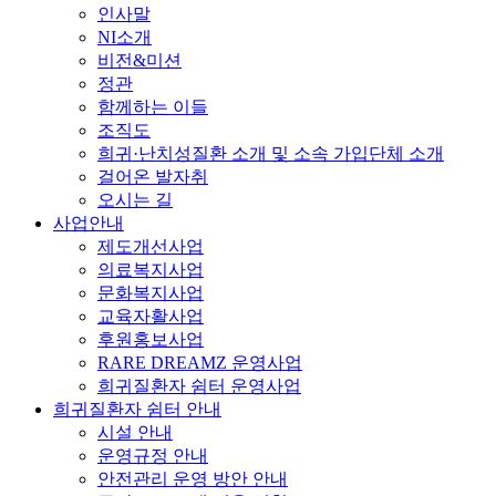
인사말
NI소개
비전&미션
정관
함께하는 이들
조직도
희귀·난치성질환 소개 및 소속 가입단체 소개
걸어온 발자취
오시는 길
사업안내
제도개선사업
의료복지사업
문화복지사업
교육자활사업
후원홍보사업
RARE DREAMZ 운영사업
희귀질환자 쉼터 운영사업
희귀질환자 쉼터 안내
시설 안내
운영규정 안내
안전관리 운영 방안 안내