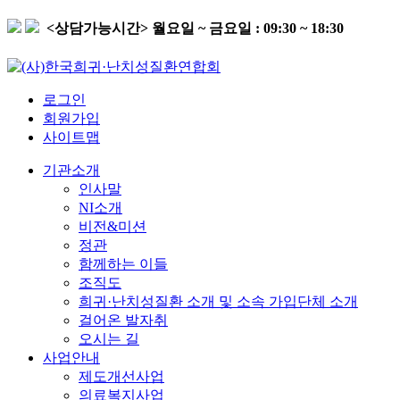
<상담가능시간>
월요일 ~ 금요일 : 09:30 ~ 18:30
로그인
회원가입
사이트맵
기관소개
인사말
NI소개
비전&미션
정관
함께하는 이들
조직도
희귀·난치성질환 소개 및 소속 가입단체 소개
걸어온 발자취
오시는 길
사업안내
제도개선사업
의료복지사업