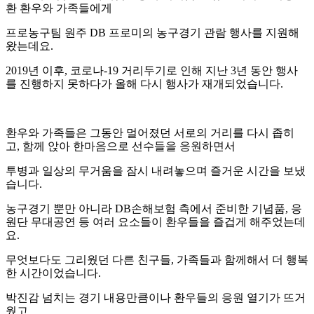
환 환우와 가족들에게
프로농구팀 원주
DB
프로미의 농구경기 관람 행사를 지원해
왔는데요
.
2019
년 이후
,
코로나
-19
거리두기로 인해 지난
3
년 동안 행사
를 진행하지 못하다가 올해 다시 행사가 재개되었습니다
.
환우와 가족들은 그동안 멀어졌던 서로의 거리를 다시 좁히
고
,
함께 앉아 한마음으로 선수들을 응원하면서
투병과 일상의 무거움을 잠시 내려놓으며 즐거운 시간을 보냈
습니다
.
농구경기 뿐만 아니라
DB
손해보험 측에서 준비한 기념품
,
응
원단 무대공연 등 여러 요소들이 환우들을 즐겁게 해주었는데
요
.
무엇보다도 그리웠던 다른 친구들
,
가족들과 함께해서 더 행복
한 시간이었습니다
.
박진감 넘치는 경기 내용만큼이나 환우들의 응원 열기가 뜨거
웠고