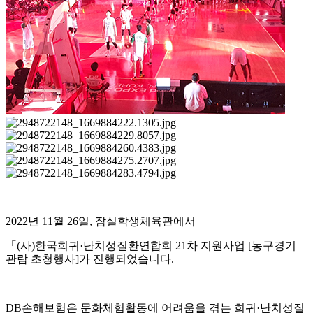
2022
년
11
월
26
일
,
잠실학생체육관에서
「
(
사
)
한국희귀
·
난치성질환연합회
21
차 지원사업
[
농구경기
관람 초청행사
]
가 진행되었습니다
.
DB
손해보험은 문화체험활동에 어려움을 겪는 희귀
·
난치성질