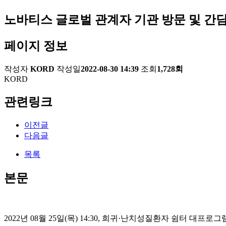
노바티스 글로벌 관계자 기관 방문 및 간
페이지 정보
작성자
KORD
작성일
2022-08-30 14:39
조회
1,728회
KORD
관련링크
이전글
다음글
목록
본문
2022
년
08
월
25
일
(
목
) 14:30,
희귀
·
난치성질환자 쉼터 대프로그