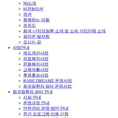
NI소개
비전&미션
정관
함께하는 이들
조직도
희귀·난치성질환 소개 및 소속 가입단체 소개
걸어온 발자취
오시는 길
사업안내
제도개선사업
의료복지사업
문화복지사업
교육자활사업
후원홍보사업
RARE DREAMZ 운영사업
희귀질환자 쉼터 운영사업
희귀질환자 쉼터 안내
시설 안내
운영규정 안내
안전관리 운영 방안 안내
주간 프로그램 이용 신청