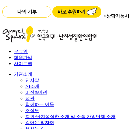
<상담가능시
로그인
회원가입
사이트맵
기관소개
인사말
NI소개
비전&미션
정관
함께하는 이들
조직도
희귀·난치성질환 소개 및 소속 가입단체 소개
걸어온 발자취
오시는 길