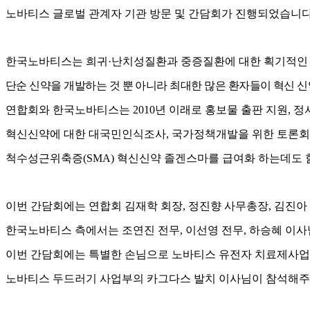
노바티스 글로벌 관계자 기관 방문 및 간담회가 진행되었습니
한국노바티스는 희귀
·
난치성질환과 중증질환에 대한 획기적인
단순 신약을 개발하는 것 뿐 아니라 최대한 많은 환자들이 혁신 
연합회와 한국노바티스는
2010
년 이래로 홍보물 출판 지원
,
정
혁신신약에 대한 대국민인식조사
,
국가정책개발을 위한 토론회
척수성근위축증
(SMA)
혁신신약 졸겐스마를 급여화 하는데도 
이번 간담회에는 연합회 김재학 회장
,
정진향 사무총장
,
김진아
한국노바티스 측에서는 조연진 전무
,
이선영 전무
,
하승혜 이사
이번 간담회에는 특별한 손님으로 노바티스 유전자 치료제사
노바티스 두드러기 사업부의 카그다스 발치 이사님이 참석해