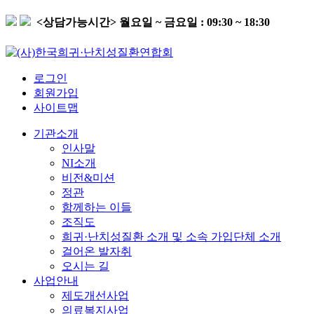
<상담가능시간>
월요일 ~ 금요일 : 09:30 ~ 18:30
로그인
회원가입
사이트맵
기관소개
인사말
NI소개
비전&미션
정관
함께하는 이들
조직도
희귀·난치성질환 소개 및 소속 가입단체 소개
걸어온 발자취
오시는 길
사업안내
제도개선사업
의료복지사업