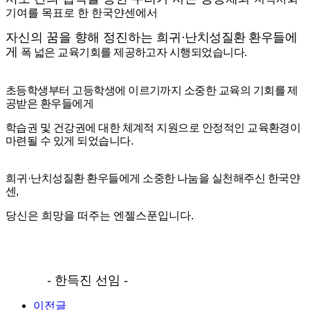
기여를 목표로 한 한국얀센에서
자신의 꿈을 향해 정진하는 희귀
·
난치성질환 환우들에
게
폭 넓은 교육기회를 제공하고자 시행되었습니다
.
초등학생부터 고등학생에 이르기까지
소중한 교육의 기회를 제
공받은
환우들에게
학습권 및 건강권에 대한 체계적 지원으로
안정적인 교육환경이
마련될 수 있게 되었습니다
.
희귀
·
난치성질환 환우들에게 소중한 나눔을 실천해주신 한국얀
센
,
당신은 희망을 떠주는 엔젤스푼입니다
.
-
한득진 선임
-
이전글