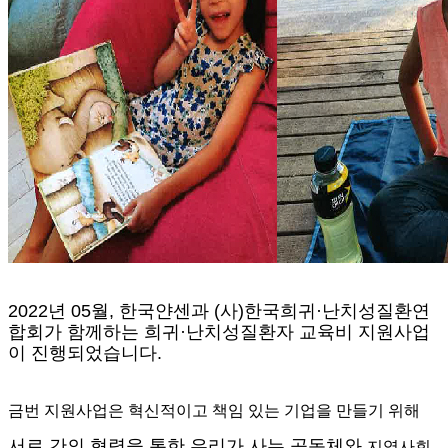
2022
년
05
월, 한국얀센과
(
사
)
한국희귀
·
난치성질환연
합회가 함께하는
희귀
·
난치성질환자 교육비 지원사업
이 진행되었습니다
.
금번 지원사업은 혁신적이고 책임 있는 기업을 만들기 위해
서로 간의 협력을 통한 우리가 사는 공동체와
지역사회