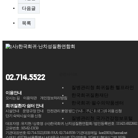
다음글
목록
관련사이트
02.714.5522
질병관리청 희귀질환 헬프라인
이용안내
한국희귀질환재단
오시는 길
이용약관
개인정보처리방침
한국희귀·필수의약품센터
희귀질환자 쉼터 안내
국민건강보험공단
시설안내
운영규정 안내
안전관리 운영 방안 안내
주간 프로그램 이용 신청
단기 숙박시설 이용 신청
질병관리청 국가건강정보포털
대표자명 : 유지현 / 상호명 : (사)한국희귀. 난치성질환연합회 / 법인등록번호 : 111421-0022602 
고유번호 : 105-82-13150
기관대표번호: 02-714-5522,8338 / FAX: 02-714-9559 / 기관대표메일 :
kord2003@hanmail.net
소재지 : (03726) 서울특별시 서대문구 성산로 371 (연희동, 외5필지 현대싱그런 102동