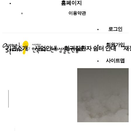
홈페이지
이용약관
로그인
회원가입
기관소개
사업안내
희귀질환자 쉼터 안내
재
사이트맵
사랑나눔 함께해요!
알림마당