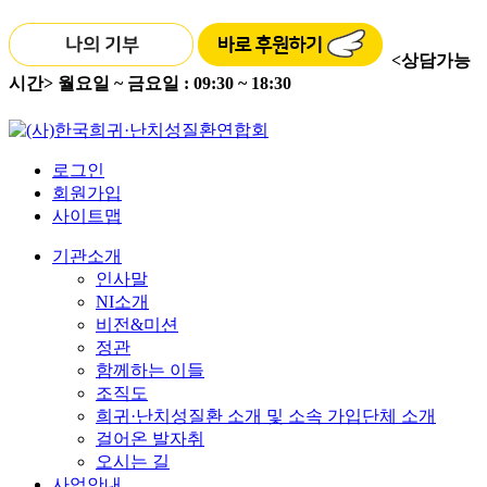
<상담가능
시간>
월요일 ~ 금요일 : 09:30 ~ 18:30
로그인
회원가입
사이트맵
기관소개
인사말
NI소개
비전&미션
정관
함께하는 이들
조직도
희귀·난치성질환 소개 및 소속 가입단체 소개
걸어온 발자취
오시는 길
사업안내