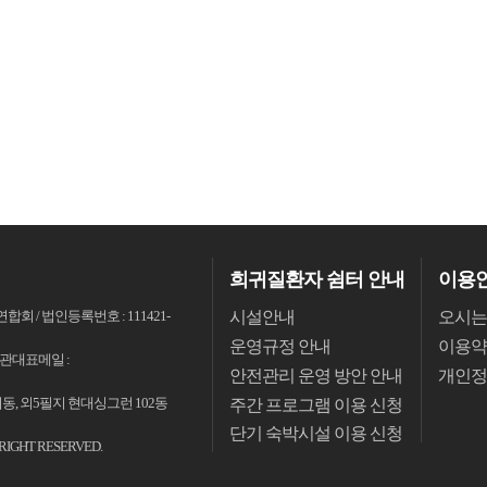
희귀질환자 쉼터 안내
이용
시설안내
오시는
회 / 법인등록번호 : 111421-
운영규정 안내
이용약
 / 기관대표메일 :
안전관리 운영 방안 안내
개인정
연희동, 외5필지 현대싱그런 102동
주간 프로그램 이용 신청
단기 숙박시설 이용 신청
LL RIGHT RESERVED.