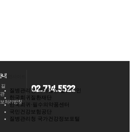
안내
관련사이트
02.714.5522
 길
질병관리청 희귀질환 헬프라인
관
한국희귀질환재단
보처리방침
한국희귀·필수의약품센터
국민건강보험공단
질병관리청 국가건강정보포털