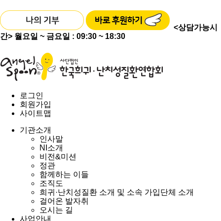
<상담가능시
간>
월요일 ~ 금요일 : 09:30 ~ 18:30
로그인
회원가입
사이트맵
기관소개
인사말
NI소개
비전&미션
정관
함께하는 이들
조직도
희귀·난치성질환 소개 및 소속 가입단체 소개
걸어온 발자취
오시는 길
사업안내