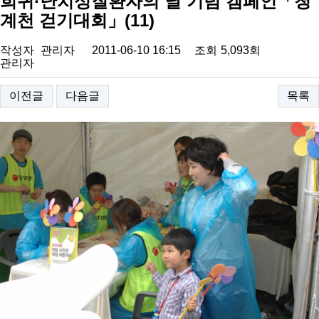
희귀·난치성질환자의 날 기념 캠페인「청
계천 걷기대회」(11)
작성자
관리자
2011-06-10 16:15
조회
5,093회
관리자
이전글
다음글
목록