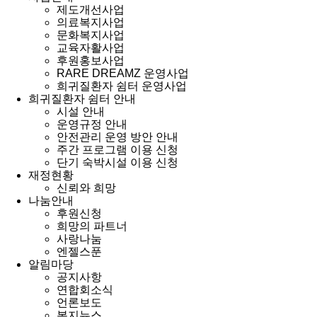
제도개선사업
의료복지사업
문화복지사업
교육자활사업
후원홍보사업
RARE DREAMZ 운영사업
희귀질환자 쉼터 운영사업
희귀질환자 쉼터 안내
시설 안내
운영규정 안내
안전관리 운영 방안 안내
주간 프로그램 이용 신청
단기 숙박시설 이용 신청
재정현황
신뢰와 희망
나눔안내
후원신청
희망의 파트너
사랑나눔
엔젤스푼
알림마당
공지사항
연합회소식
언론보도
복지뉴스