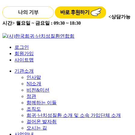
<상담가능
시간>
월요일 ~ 금요일 : 09:30 ~ 18:30
로그인
회원가입
사이트맵
기관소개
인사말
NI소개
비전&미션
정관
함께하는 이들
조직도
희귀·난치성질환 소개 및 소속 가입단체 소개
걸어온 발자취
오시는 길
사업안내