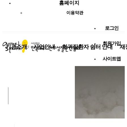
홈페이지
이용약관
로그인
회원가입
기관소개
사업안내
희귀질환자 쉼터 안내
재
사이트맵
사랑나눔 함께해요!
알림마당