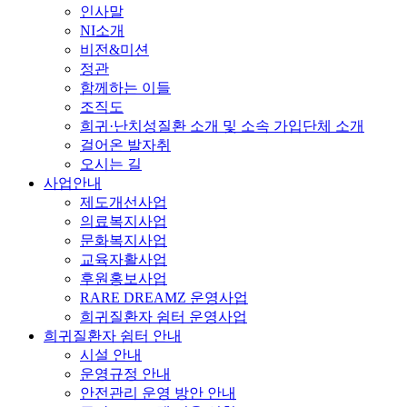
인사말
NI소개
비전&미션
정관
함께하는 이들
조직도
희귀·난치성질환 소개 및 소속 가입단체 소개
걸어온 발자취
오시는 길
사업안내
제도개선사업
의료복지사업
문화복지사업
교육자활사업
후원홍보사업
RARE DREAMZ 운영사업
희귀질환자 쉼터 운영사업
희귀질환자 쉼터 안내
시설 안내
운영규정 안내
안전관리 운영 방안 안내