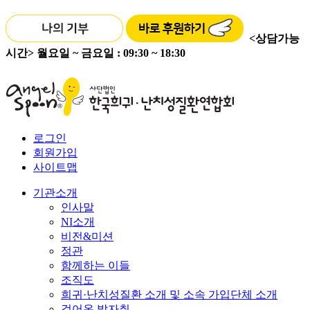
<상담가능
시간>
월요일 ~ 금요일 : 09:30 ~ 18:30
로그인
회원가입
사이트맵
기관소개
인사말
NI소개
비전&미션
정관
함께하는 이들
조직도
희귀·난치성질환 소개 및 소속 가입단체 소개
걸어온 발자취