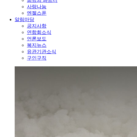
희망의 파트너
사랑나눔
엔젤스푼
알림마당
공지사항
연합회소식
언론보도
복지뉴스
유관기관소식
구인구직