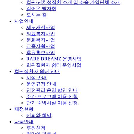
희귀·난치성질환 소개 및 소속 가입단체 소개
걸어온 발자취
오시는 길
사업안내
제도개선사업
의료복지사업
문화복지사업
교육자활사업
후원홍보사업
RARE DREAMZ 운영사업
희귀질환자 쉼터 운영사업
희귀질환자 쉼터 안내
시설 안내
운영규정 안내
안전관리 운영 방안 안내
주간 프로그램 이용 신청
단기 숙박시설 이용 신청
재정현황
신뢰와 희망
나눔안내
후원신청