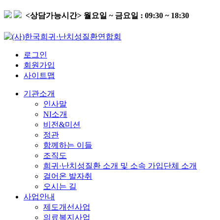
<상담가능시간>
월요일 ~ 금요일 : 09:30 ~ 18:30
로그인
회원가입
사이트맵
기관소개
인사말
NI소개
비전&미션
정관
함께하는 이들
조직도
희귀·난치성질환 소개 및 소속 가입단체 소개
걸어온 발자취
오시는 길
사업안내
제도개선사업
의료복지사업