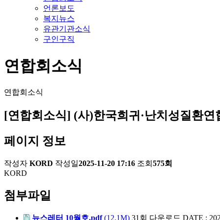
언론보도
복지뉴스
유관기관소식
구인구직
연합회소식
연합회소식
[연합회소식] (사)한국희귀·난치성질환연
페이지 정보
작성자
KORD
작성일
2025-11-20 17:16
조회
575회
KORD
첨부파일
뉴스레터 10월호.pdf
(12.1M)
31회 다운로드
DATE : 202