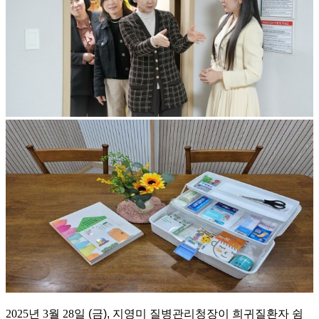
2025
년
3
월
28
일
(
금
),
지영미 질병관리청장이 희귀질환자 쉼