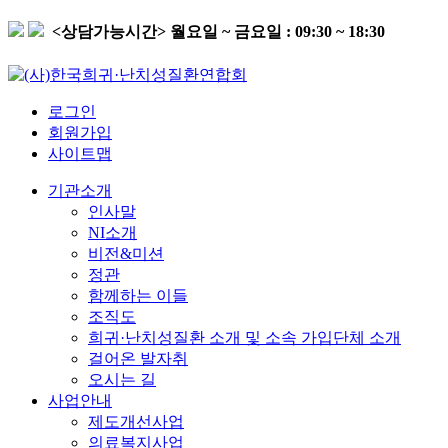
<상담가능시간>
월요일 ~ 금요일 : 09:30 ~ 18:30
로그인
회원가입
사이트맵
기관소개
인사말
NI소개
비전&미션
정관
함께하는 이들
조직도
희귀·난치성질환 소개 및 소속 가입단체 소개
걸어온 발자취
오시는 길
사업안내
제도개선사업
의료복지사업