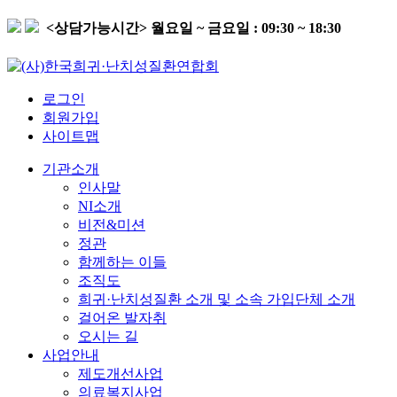
<상담가능시간>
월요일 ~ 금요일 : 09:30 ~ 18:30
로그인
회원가입
사이트맵
기관소개
인사말
NI소개
비전&미션
정관
함께하는 이들
조직도
희귀·난치성질환 소개 및 소속 가입단체 소개
걸어온 발자취
오시는 길
사업안내
제도개선사업
의료복지사업