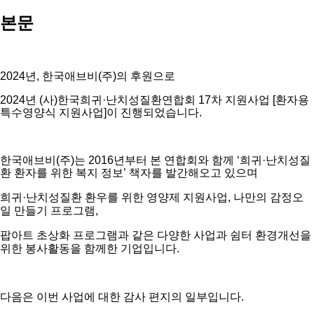
본문
2024
년, 한국애브비(주)의 후원으로
2024
년
(
사
)
한국희귀
·
난치성질환연합회
17
차 지원사업
[
환자용
특수영양식 지원사업
]
이 진행되었습니다
.
한국애브비
(
주
)
는
2016
년부터 본 연합회와 함께
‘
희귀
·
난치성질
환 환자를 위한 복지 정보
’
책자를 발간해오고 있으며
희귀
·
난치성질환 환우를 위한 영양제 지원사업
,
나만의 감정오
일 만들기 프로그램
,
팝아트 초상화 프로그램과 같은 다양한 사업과 쉼터 환경개선을
위한 봉사활동을 함께한 기업입니다.
다음은 이번 사업에 대한 감사 편지의 일부입니다
.