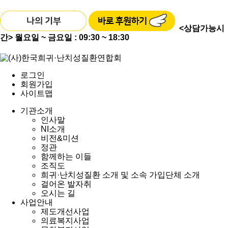
<상담가능시
간>
월요일 ~ 금요일 : 09:30 ~ 18:30
로그인
회원가입
사이트맵
기관소개
인사말
NI소개
비전&미션
정관
함께하는 이들
조직도
희귀·난치성질환 소개 및 소속 가입단체 소개
걸어온 발자취
오시는 길
사업안내
제도개선사업
의료복지사업