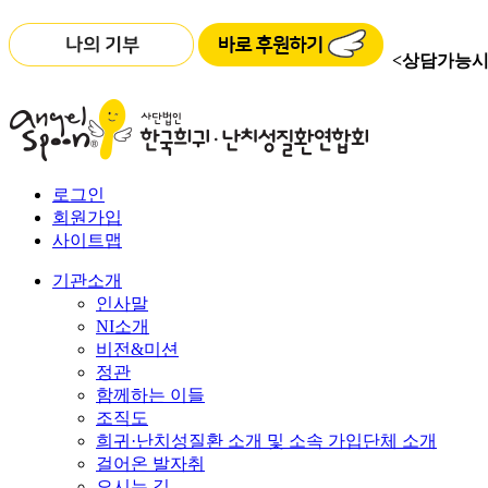
<상담가능시
로그인
회원가입
사이트맵
기관소개
인사말
NI소개
비전&미션
정관
함께하는 이들
조직도
희귀·난치성질환 소개 및 소속 가입단체 소개
걸어온 발자취
오시는 길