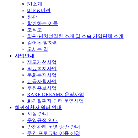
NI소개
비전&미션
정관
함께하는 이들
조직도
희귀·난치성질환 소개 및 소속 가입단체 소개
걸어온 발자취
오시는 길
사업안내
제도개선사업
의료복지사업
문화복지사업
교육자활사업
후원홍보사업
RARE DREAMZ 운영사업
희귀질환자 쉼터 운영사업
희귀질환자 쉼터 안내
시설 안내
운영규정 안내
안전관리 운영 방안 안내
주간 프로그램 이용 신청