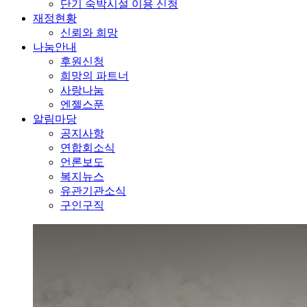
단기 숙박시설 이용 신청
재정현황
신뢰와 희망
나눔안내
후원신청
희망의 파트너
사랑나눔
엔젤스푼
알림마당
공지사항
연합회소식
언론보도
복지뉴스
유관기관소식
구인구직