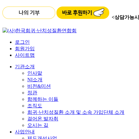
<상담가능시
로그인
회원가입
사이트맵
기관소개
인사말
NI소개
비전&미션
정관
함께하는 이들
조직도
희귀·난치성질환 소개 및 소속 가입단체 소개
걸어온 발자취
오시는 길
사업안내
제도개선사업