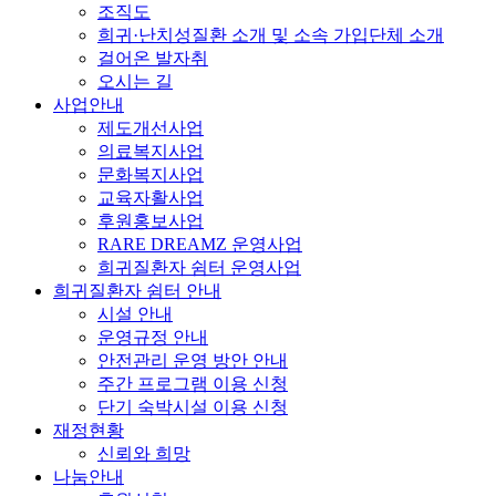
조직도
희귀·난치성질환 소개 및 소속 가입단체 소개
걸어온 발자취
오시는 길
사업안내
제도개선사업
의료복지사업
문화복지사업
교육자활사업
후원홍보사업
RARE DREAMZ 운영사업
희귀질환자 쉼터 운영사업
희귀질환자 쉼터 안내
시설 안내
운영규정 안내
안전관리 운영 방안 안내
주간 프로그램 이용 신청
단기 숙박시설 이용 신청
재정현황
신뢰와 희망
나눔안내