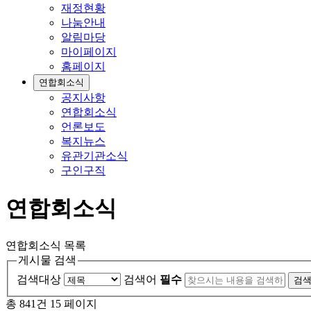
재정현황
나눔안내
알림마당
마이페이지
홈페이지
연합회소식
공지사항
연합회소식
언론보도
복지뉴스
유관기관소식
구인구직
연합회소식
연합회소식 목록
게시물 검색
검색대상
검색어
필수
총 841건
15 페이지