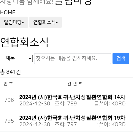
알림마당
사랑나눔 함께해요!
HOME
알림마당
연합회소식
연합회소식
총 841건
번호
컨텐츠
2024년 (사)한국희귀·난치성질환연합회 14차
796
지원사…
2024-12-30
조회: 789
글쓴이:
KORD
인기
첨부
2024년 (사)한국희귀·난치성질환연합회 19차
795
지원사…
2024-12-30
조회: 797
글쓴이:
KORD
인기
첨부