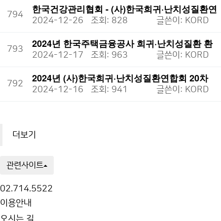
한국건강관리협회 - (사)한국희귀·난치성질환연
794
합회 의료…
2024-12-26
조회: 828
글쓴이:
KORD
인기
첨부
2024년 한국주택금융공사 희귀·난치성질환 환
793
우가정 지…
2024-12-17
조회: 963
글쓴이:
KORD
인기
첨부
2024년 (사)한국희귀·난치성질환연합회 20차
792
지원사…
2024-12-16
조회: 941
글쓴이:
KORD
인기
첨부
더보기
관련사이트
02.714.5522
이용안내
오시는 길