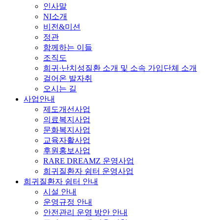
인사말
NI소개
비전&미션
정관
함께하는 이들
조직도
희귀·난치성질환 소개 및 소속 가입단체 소개
걸어온 발자취
오시는 길
사업안내
제도개선사업
의료복지사업
문화복지사업
교육자활사업
후원홍보사업
RARE DREAMZ 운영사업
희귀질환자 쉼터 운영사업
희귀질환자 쉼터 안내
시설 안내
운영규정 안내
안전관리 운영 방안 안내