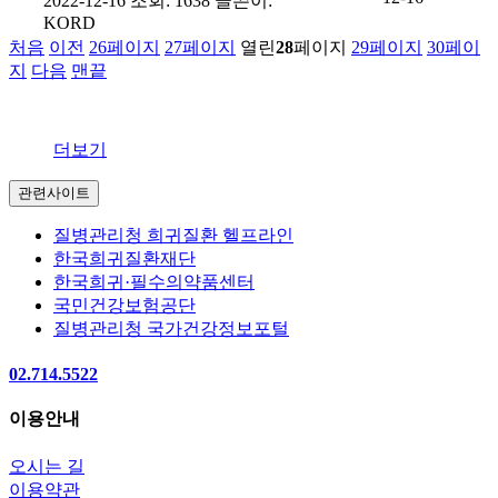
2022-12-16
조회: 1638
글쓴이:
KORD
처음
이전
26
페이지
27
페이지
열린
28
페이지
29
페이지
30
페이
지
다음
맨끝
더보기
관련사이트
질병관리청 희귀질환 헬프라인
한국희귀질환재단
한국희귀·필수의약품센터
국민건강보험공단
질병관리청 국가건강정보포털
02.714.5522
이용안내
오시는 길
이용약관