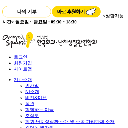
<상담가능
시간>
월요일 ~ 금요일 : 09:30 ~ 18:30
로그인
회원가입
사이트맵
기관소개
인사말
NI소개
비전&미션
정관
함께하는 이들
조직도
희귀·난치성질환 소개 및 소속 가입단체 소개
걸어온 발자취