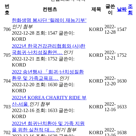
번
글쓴
조
컨텐츠
제목
날짜
호
이
회
한화생명 봉사단 ‘릴레이 재능기부’
인기
첨부
2022-
706
KORD
1547
12-28
2022-12-28
조회: 1547
글쓴이:
KORD
2022년 한국건강관리협회와 (사)한
국희귀·난치성질환연…
인기
2022-
705
KORD
1752
12-21
2022-12-21
조회: 1752
글쓴이:
KORD
2022 송년행사 「희귀·난치성질환
환우 및 가족교육프…
인기
2022-
704
KORD
1630
12-20
2022-12-20
조회: 1630
글쓴이:
KORD
2022년 KOREA CHARITY RIDE 부
산-서울
인기
첨부
2022-
703
KORD
1633
12-16
2022-12-16
조회: 1633
글쓴이:
KORD
2022년 희귀난치환아 및 가족 지원
을 위한 실천적 대…
인기
첨부
2022-
702
KORD
1638
12-16