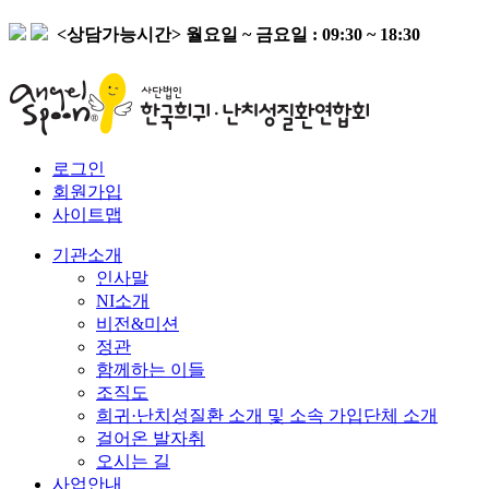
<상담가능시간>
월요일 ~ 금요일 : 09:30 ~ 18:30
로그인
회원가입
사이트맵
기관소개
인사말
NI소개
비전&미션
정관
함께하는 이들
조직도
희귀·난치성질환 소개 및 소속 가입단체 소개
걸어온 발자취
오시는 길
사업안내