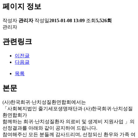
페이지 정보
작성자
관리자
작성일
2015-01-08 13:09
조회
5,526회
관리자
관련링크
이전글
다음글
목록
본문
(사)한국희귀·난치성질환연합회에서는
「사회복지법인 줄기세포생명재단과 (사)한국희귀·난치성질
환연합회가
함께하는 희귀·난치성질환자 의료비 및 생계비 지원사업 」의
선정결과를 아래와 같이 공지하여 드립니다.
참여해주신 모든 분들께 감사드리며, 선정되신 환우와 가족 여