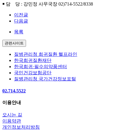
￭ 담 당 : 강민정 사무국장 02)714-5522/8338
이전글
다음글
목록
관련사이트
질병관리청 희귀질환 헬프라인
한국희귀질환재단
한국희귀·필수의약품센터
국민건강보험공단
질병관리청 국가건강정보포털
02.714.5522
이용안내
오시는 길
이용약관
개인정보처리방침