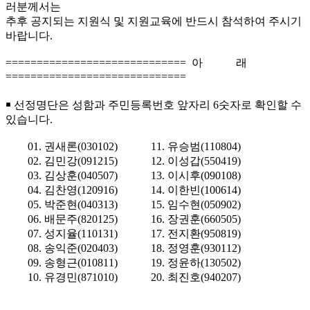
러분께서는
추후 공지되는 지원식 및 지원교육에 반드시 참석하여 주시기
바랍니다.
============================= 아 래
=============================
￭ 선정명단은 성함과 주민등록번호 앞자리 6숫자로 확인할 수
있습니다.
01. 권새론(030102) 11. 유승범(110804)
02. 김민강(091215) 12. 이성갑(550419)
03. 김상훈(040507) 13. 이시후(090108)
04. 김찬영(120916) 14. 이한빈(100614)
05. 박준현(040313) 15. 임수현(050902)
06. 배문주(820125) 16. 장권훈(660505)
07. 성지율(110131) 17. 전지환(950819)
08. 송익준(020403) 18. 정영훈(930112)
09. 송형근(010811) 19. 정윤하(130502)
10. 유경민(871010) 20. 최진호(940207)