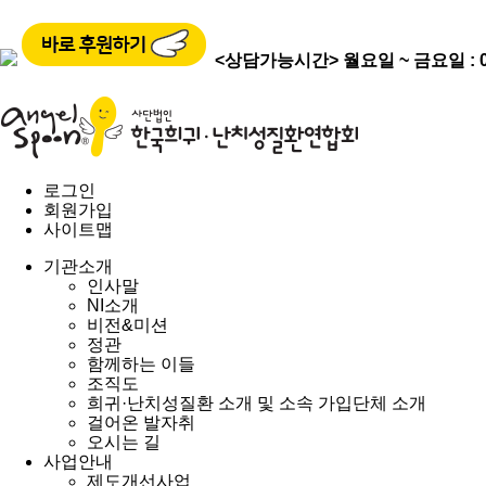
<상담가능시간>
월요일 ~ 금요일 : 09
로그인
회원가입
사이트맵
기관소개
인사말
NI소개
비전&미션
정관
함께하는 이들
조직도
희귀·난치성질환 소개 및 소속 가입단체 소개
걸어온 발자취
오시는 길
사업안내
제도개선사업