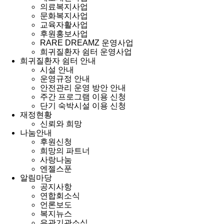
의료복지사업
문화복지사업
교육자활사업
후원홍보사업
RARE DREAMZ 운영사업
희귀질환자 쉼터 운영사업
희귀질환자 쉼터 안내
시설 안내
운영규정 안내
안전관리 운영 방안 안내
주간 프로그램 이용 신청
단기 숙박시설 이용 신청
재정현황
신뢰와 희망
나눔안내
후원신청
희망의 파트너
사랑나눔
엔젤스푼
알림마당
공지사항
연합회소식
언론보도
복지뉴스
유관기관소식