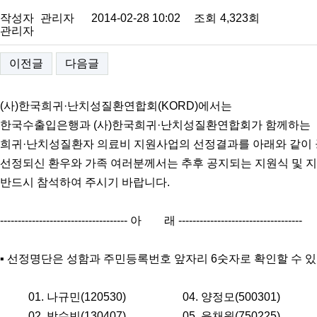
작성자
관리자
2014-02-28 10:02
조회
4,323회
관리자
이전글
다음글
(사)한국희귀·난치성질환연합회(KORD)에서는
한국수출입은행과 (사)한국희귀·난치성질환연합회가 함께하는
희귀·난치성질환자 의료비 지원사업의 선정결과를 아래와 같이 
선정되신 환우와 가족 여러분께서는 추후 공지되는 지원식 및 
반드시 참석하여 주시기 바랍니다.
------------------------------------ 아 래 -----------------------------------
▪ 선정명단은 성함과 주민등록번호 앞자리 6숫자로 확인할 수 있
01. 나규민(120530) 04. 양정모(500301)
02. 박수빈(130407) 05. 윤채원(750225)