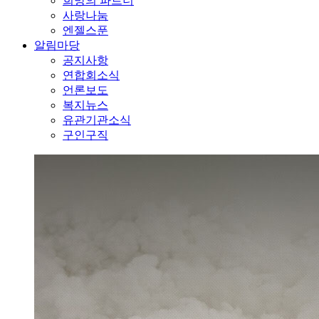
희망의 파트너
사랑나눔
엔젤스푼
알림마당
공지사항
연합회소식
언론보도
복지뉴스
유관기관소식
구인구직