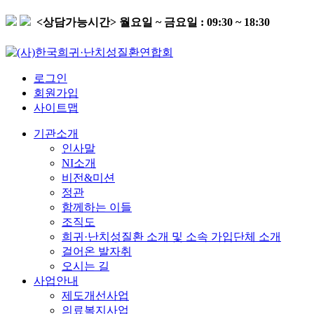
<상담가능시간>
월요일 ~ 금요일 : 09:30 ~ 18:30
로그인
회원가입
사이트맵
기관소개
인사말
NI소개
비전&미션
정관
함께하는 이들
조직도
희귀·난치성질환 소개 및 소속 가입단체 소개
걸어온 발자취
오시는 길
사업안내
제도개선사업
의료복지사업