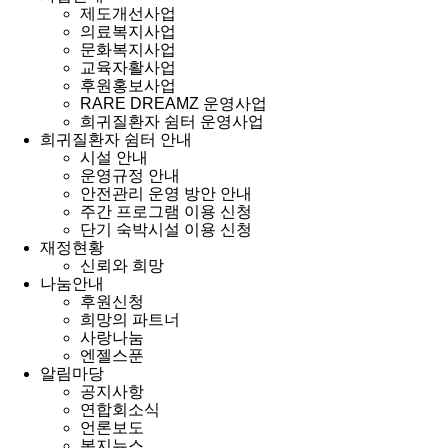
제도개선사업
의료복지사업
문화복지사업
교육자활사업
후원홍보사업
RARE DREAMZ 운영사업
희귀질환자 쉼터 운영사업
희귀질환자 쉼터 안내
시설 안내
운영규정 안내
안전관리 운영 방안 안내
주간 프로그램 이용 신청
단기 숙박시설 이용 신청
재정현황
신뢰와 희망
나눔안내
후원신청
희망의 파트너
사랑나눔
엔젤스푼
알림마당
공지사항
연합회소식
언론보도
복지뉴스