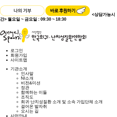
<상담가능시
간>
월요일 ~ 금요일 : 09:30 ~ 18:30
로그인
회원가입
사이트맵
기관소개
인사말
NI소개
비전&미션
정관
함께하는 이들
조직도
희귀·난치성질환 소개 및 소속 가입단체 소개
걸어온 발자취
오시는 길
사업안내